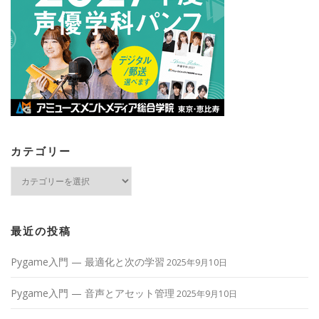
カテゴリー
カ
テ
ゴ
リ
ー
最近の投稿
Pygame入門 — 最適化と次の学習
2025年9月10日
Pygame入門 — 音声とアセット管理
2025年9月10日