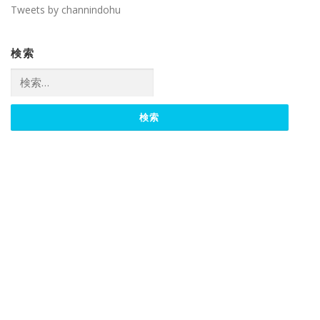
Tweets by channindohu
検索
検
索: