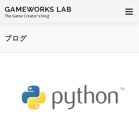
コ
GAMEWORKS LAB
ン
メニュー
テ
The Game Creator's blog
ン
ツ
へ
ブログ
ス
キ
ッ
プ