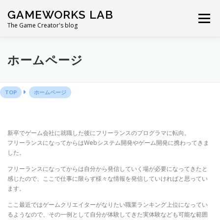
コ
GAMEWORKS LAB
ン
メニュー
テ
The Game Creator's blog
ン
ツ
へ
ホームページ
ス
キ
ッ
プ
TOP
ホームページ
新卒でゲーム会社に就職した後にフリーランスのプログラマに転向。
フリーランスになってからはWebシステム開発やゲーム開発に携わってきま
した。
フリーランスになってからは自分から発信していく場が必要になってきたと
感じたので、ここで仕事に限らず様々な情報を発信していければと思ってい
ます。
ここ最近ではゲームクリエイターがなりたい職業ランキング上位になってい
るようなので、その一例として自分が体験してきた実体験なども可能な範囲