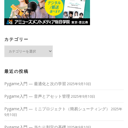
カテゴリー
カ
テ
ゴ
リ
ー
最近の投稿
Pygame入門 — 最適化と次の学習
2025年9月10日
Pygame入門 — 音声とアセット管理
2025年9月10日
Pygame入門 — ミニプロジェクト（簡易シューティング）
2025年
9月10日
Pygame入門 — 当たり判定の基礎
2025年9月10日