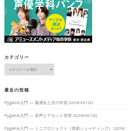
カテゴリー
カ
テ
ゴ
リ
ー
最近の投稿
Pygame入門 — 最適化と次の学習
2025年9月10日
Pygame入門 — 音声とアセット管理
2025年9月10日
Pygame入門 — ミニプロジェクト（簡易シューティング）
2025年