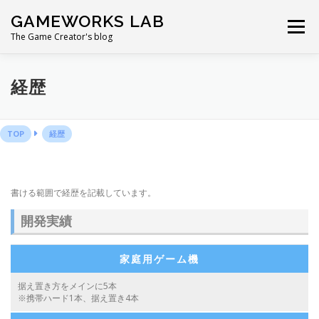
コ
GAMEWORKS LAB
ン
メニュー
テ
The Game Creator's blog
ン
ツ
へ
経歴
ス
キ
ッ
プ
TOP
経歴
書ける範囲で経歴を記載しています。
開発実績
家庭用ゲーム機
据え置き方をメインに5本
※携帯ハード1本、据え置き4本