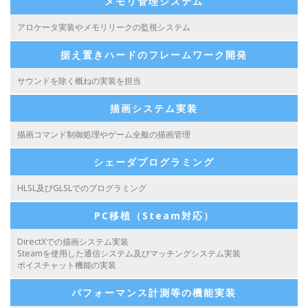
メモリ管理システム
アロケータ実装やメモリリークの監視システム
据え置きハードのフレームワーク開発
サウンドを除く概ねの実装を担当
描画システム実装
描画コマンド制御処理やゲーム全般の描画管理
シェーダプログラミング
HLSL及びGLSLでのプログラミング
PC移植（Steam対応）
DirectXでの描画システム実装
Steamを使用した通信システム及びマッチングシステム実装
ボイスチャット機能の実装
パフォーマンス計測等の機能実装