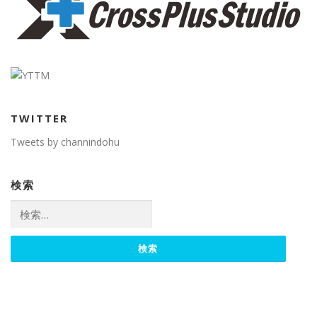
TWITTER
Tweets by channindohu
検索
検
索: