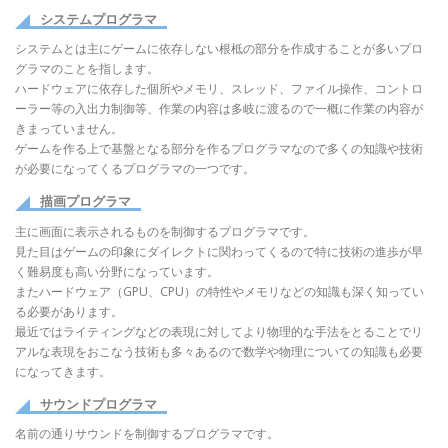
システムプログラマ
システムとは主にゲームに依存しない根柢の部分を作成することが多いプロ
グラマのことを指します。
ハードウェアに依存した個所やメモリ、スレッド、ファイル操作、コントロ
ーラー等の入出力制御等、作業の内容は多岐に渡るので一概に作業の内容が
きまっていません。
ゲームを作る上で基盤となる部分を作るプログラマなので多くの知識や技術
が必要になってくるプログラマの一つです。
描画プログラマ
主に画面に表示されるものを制御するプログラマです。
見た目はゲームの印象にダイレクトに関わってくるので特に技術の進歩が早
く難易度も高い分野になっています。
またハードウェア（GPU、CPU）の特性やメモリなどの知識も深く知ってい
る必要があります。
最近ではライティングなどの表現に対してより物理的な手法をとることでリ
アルな表現をおこなう技術も多々あるので数学や物理についての知識も必要
になってきます。
サウンドプログラマ
名前の通りサウンドを制御するプログラマです。