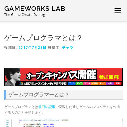
コ
GAMEWORKS LAB
ン
メニュー
テ
The Game Creator's blog
ン
ツ
へ
ゲームプログラマとは？
ス
キ
投稿日:
2017年7月23日
投稿者:
チャラ
ッ
プ
ゲームプログラマーとは？
ゲームプログラマとは
前回の記事
で記載した通りゲームのプログラムを作成
する人のことを指します。