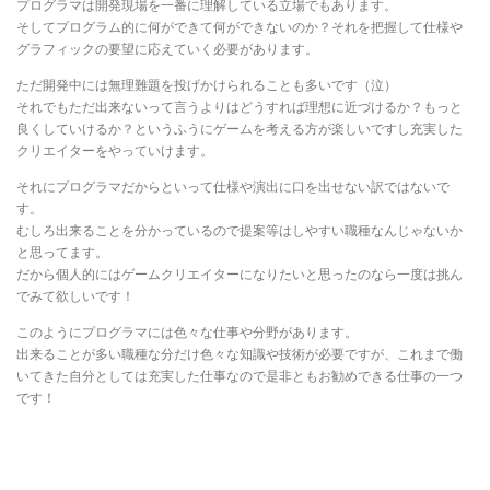
プログラマは開発現場を一番に理解している立場でもあります。
そしてプログラム的に何ができて何ができないのか？それを把握して仕様や
グラフィックの要望に応えていく必要があります。
ただ開発中には無理難題を投げかけられることも多いです（泣）
それでもただ出来ないって言うよりはどうすれば理想に近づけるか？もっと
良くしていけるか？というふうにゲームを考える方が楽しいですし充実した
クリエイターをやっていけます。
それにプログラマだからといって仕様や演出に口を出せない訳ではないで
す。
むしろ出来ることを分かっているので提案等はしやすい職種なんじゃないか
と思ってます。
だから個人的にはゲームクリエイターになりたいと思ったのなら一度は挑ん
でみて欲しいです！
このようにプログラマには色々な仕事や分野があります。
出来ることが多い職種な分だけ色々な知識や技術が必要ですが、これまで働
いてきた自分としては充実した仕事なので是非ともお勧めできる仕事の一つ
です！