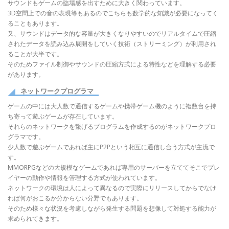
サウンドもゲームの臨場感を出すために大きく関わっています。
3D空間上での音の表現等もあるのでこちらも数学的な知識が必要になってく
ることもあります。
又、サウンドはデータ的な容量が大きくなりやすいのでリアルタイムで圧縮
されたデータを読み込み展開をしていく技術（ストリーミング）が利用され
ることが大半です。
そのためファイル制御やサウンドの圧縮方式による特性などを理解する必要
があります。
ネットワークプログラマ
ゲームの中には大人数で通信するゲームや携帯ゲーム機のように複数台を持
ち寄って遊ぶゲームが存在しています。
それらのネットワークを繋げるプログラムを作成するのがネットワークプロ
グラマです。
少人数で遊ぶゲームであれば主にP2Pという相互に通信し合う方式が主流で
す。
MMORPGなどの大規模なゲームであれば専用のサーバーを立ててそこでプレ
イヤーの動作や情報を管理する方式が使われています。
ネットワークの環境は人によって異なるので実際にリリースしてからでなけ
れば何がおこるか分からない分野でもあります。
そのため様々な状況を考慮しながら発生する問題を想像して対処する能力が
求められてきます。