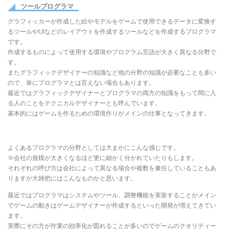
ツールプログラマ
グラフィッカーが作成した絵やモデルをゲームで使用できるデータに変換す
るツールやUIなどのレイアウトを作成するツールなどを作成するプログラマ
です。
作成するものによって使用する環境やプログラム言語が大きく異なる分野で
す。
またグラフィックデザイナーの知識など他の分野の知識が必要なことも多い
ので、単にプログラマとは言えない場合もあります。
最近ではグラフィックデザイナーとプログラマの両方の知識をもって間に入
る人のことをテクニカルデザイナーとも呼んでいます。
基本的にはゲームを作るための環境作りがメインの仕事となってきます。
よくあるプログラマの分野としては大まかにこんな感じです。
※会社の規模が大きくなるほど更に細かく分かれていたりもします。
それぞれの呼び方は会社によって異なる場合や複数を兼任していることもあ
りますが大雑把にはこんなものかと思います。
最近ではプログラマはシステムやツール、調整機能を実装することがメイン
でゲームの動きはゲームデザイナーが作成するといった開発が増えてきてい
ます。
実際にその方が作業の効率化が図れることが多いのでゲームのクオリティー