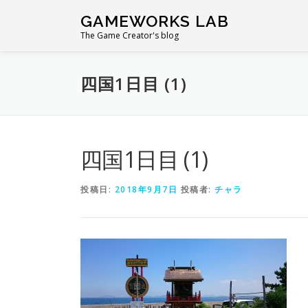
コ
GAMEWORKS LAB
ン
The Game Creator's blog
テ
ン
ツ
四国1日目 (1)
へ
ス
キ
ッ
プ
四国1日目 (1)
投稿日:
2018年9月7日
投稿者:
チャラ