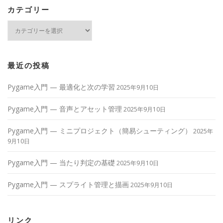
カテゴリー
カ
テ
ゴ
リ
ー
最近の投稿
Pygame入門 — 最適化と次の学習
2025年9月10日
Pygame入門 — 音声とアセット管理
2025年9月10日
Pygame入門 — ミニプロジェクト（簡易シューティング）
2025年
9月10日
Pygame入門 — 当たり判定の基礎
2025年9月10日
Pygame入門 — スプライト管理と描画
2025年9月10日
リンク