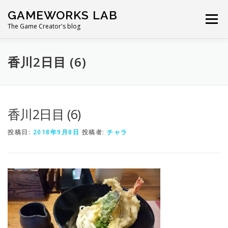
コ
GAMEWORKS LAB
ン
メニュー
テ
The Game Creator's blog
ン
ツ
へ
香川2日目 (6)
ス
キ
ッ
プ
香川2日目 (6)
投稿日:
2018年9月8日
投稿者:
チャラ