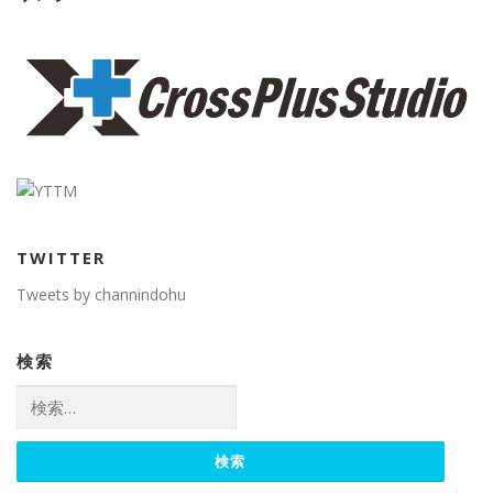
TWITTER
Tweets by channindohu
検索
検
索: