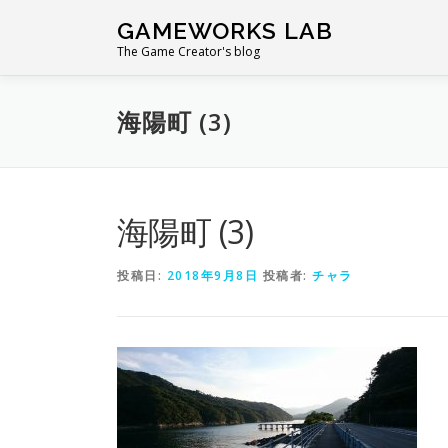
コ
GAMEWORKS LAB
ン
The Game Creator's blog
テ
ン
ツ
海陽町 (3)
へ
ス
キ
ッ
プ
海陽町 (3)
投稿日:
2018年9月8日
投稿者:
チャラ