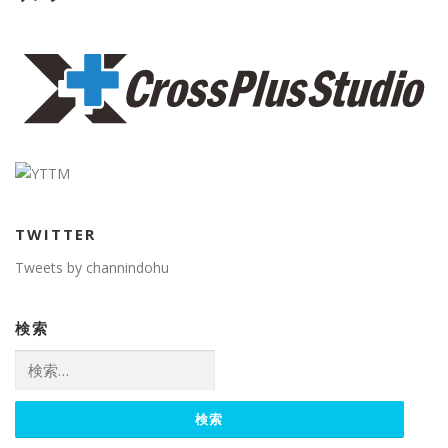
TWITTER
Tweets by channindohu
検索
検
索: