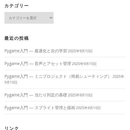
カテゴリー
カ
テ
ゴ
リ
ー
最近の投稿
Pygame入門 — 最適化と次の学習
2025年9月10日
Pygame入門 — 音声とアセット管理
2025年9月10日
Pygame入門 — ミニプロジェクト（簡易シューティング）
2025年
9月10日
Pygame入門 — 当たり判定の基礎
2025年9月10日
Pygame入門 — スプライト管理と描画
2025年9月10日
リンク