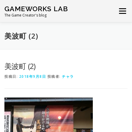
コ
GAMEWORKS LAB
ン
メニュー
テ
The Game Creator's blog
ン
ツ
へ
美波町 (2)
ス
キ
ッ
プ
美波町 (2)
投稿日:
2018年9月8日
投稿者:
チャラ