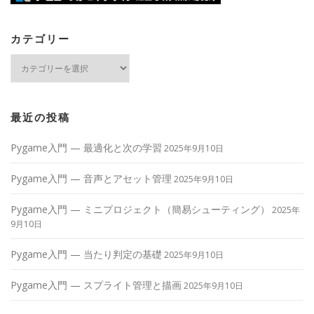
カテゴリー
カ
テ
ゴ
リ
ー
最近の投稿
Pygame入門 — 最適化と次の学習
2025年9月10日
Pygame入門 — 音声とアセット管理
2025年9月10日
Pygame入門 — ミニプロジェクト（簡易シューティング）
2025年
9月10日
Pygame入門 — 当たり判定の基礎
2025年9月10日
Pygame入門 — スプライト管理と描画
2025年9月10日