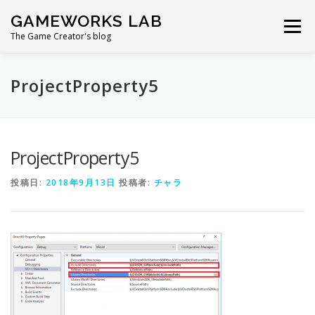
コ
GAMEWORKS LAB
ン
メニュー
テ
The Game Creator's blog
ン
ツ
へ
ProjectProperty5
ス
キ
ッ
プ
ProjectProperty5
投稿日:
2018年9月13日
投稿者:
チャラ