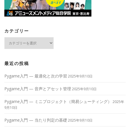
カテゴリー
カ
テ
ゴ
リ
ー
最近の投稿
Pygame入門 — 最適化と次の学習
2025年9月10日
Pygame入門 — 音声とアセット管理
2025年9月10日
Pygame入門 — ミニプロジェクト（簡易シューティング）
2025年
9月10日
Pygame入門 — 当たり判定の基礎
2025年9月10日