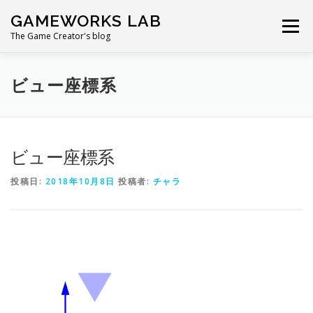
コ
GAMEWORKS LAB
ン
メニュー
テ
The Game Creator's blog
ン
ツ
へ
ビュー座標系
ス
キ
ッ
プ
ビュー座標系
投稿日:
2018年10月8日
投稿者:
チャラ