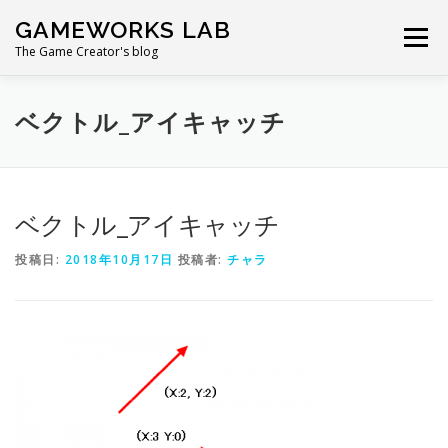
コ
GAMEWORKS LAB
ン
メニュー
テ
The Game Creator's blog
ン
ツ
へ
ベクトル_アイキャッチ
ス
キ
ッ
プ
ベクトル_アイキャッチ
投稿日:
2018年10月17日
投稿者:
チャラ