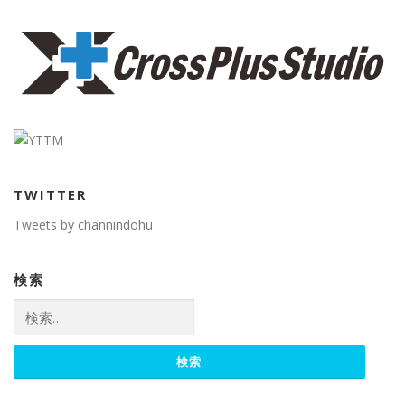
TWITTER
Tweets by channindohu
検索
検
索: