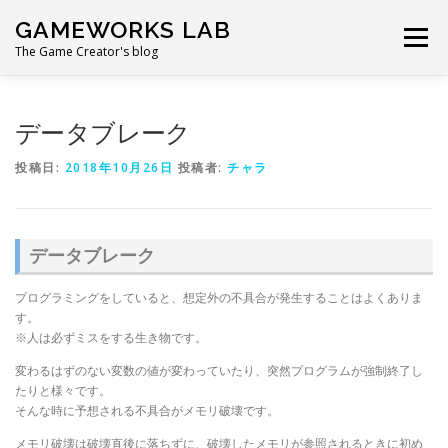
コ
GAMEWORKS LAB
ン
メニュー
テ
The Game Creator's blog
ン
ツ
へ
データブレーク
ス
キ
投稿日:
2018年10月26日
投稿者:
チャラ
ッ
プ
データブレーク
プログラミングをしていると、想定外の不具合が発生することはよくありま
す。
※人は必ずミスをする生き物です。
変わるはずのない変数の値が変わっていたり、突然プログラムが強制終了し
たりと様々です。
そんな時に予想される不具合がメモリ破壊です。
メモリ破壊は破壊直後に落ちずに、破壊したメモリが参照されるときに初め