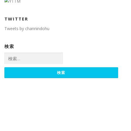
TWITTER
Tweets by channindohu
検索
検
索: