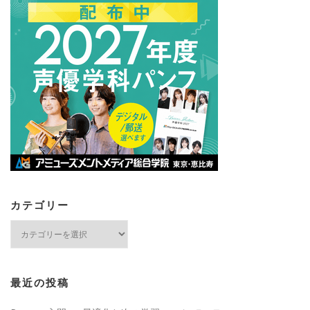
カテゴリー
カ
テ
ゴ
リ
ー
最近の投稿