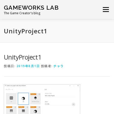
コ
GAMEWORKS LAB
ン
メニュー
テ
The Game Creator's blog
ン
ツ
へ
UnityProject1
ス
キ
ッ
プ
UnityProject1
投稿日:
2019年8月1日
投稿者:
チャラ