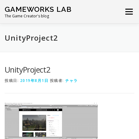
コ
GAMEWORKS LAB
ン
メニュー
テ
The Game Creator's blog
ン
ツ
へ
UnityProject2
ス
キ
ッ
プ
UnityProject2
投稿日:
2019年8月1日
投稿者:
チャラ