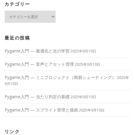
カテゴリー
カ
テ
ゴ
リ
ー
最近の投稿
Pygame入門 — 最適化と次の学習
2025年9月10日
Pygame入門 — 音声とアセット管理
2025年9月10日
Pygame入門 — ミニプロジェクト（簡易シューティング）
2025年
9月10日
Pygame入門 — 当たり判定の基礎
2025年9月10日
Pygame入門 — スプライト管理と描画
2025年9月10日
リンク