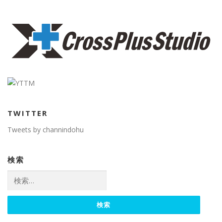
TWITTER
Tweets by channindohu
検索
検
索: