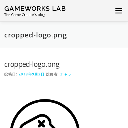
コ
GAMEWORKS LAB
ン
メニュー
テ
The Game Creator's blog
ン
ツ
へ
cropped-logo.png
ス
キ
ッ
プ
cropped-logo.png
投稿日:
2018年9月3日
投稿者:
チャラ