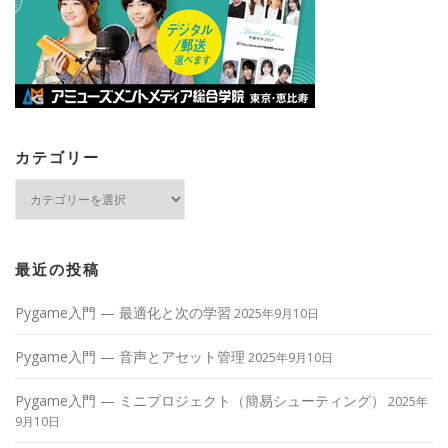
カテゴリー
カ
テ
ゴ
リ
ー
最近の投稿
Pygame入門 — 最適化と次の学習
2025年9月10日
Pygame入門 — 音声とアセット管理
2025年9月10日
Pygame入門 — ミニプロジェクト（簡易シューティング）
2025年
9月10日