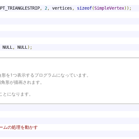
PT_TRIANGLESTRIP
,
2
,
 vertices
,
sizeof
(
SimpleVertex
));
 NULL
,
 NULL
);
角形を1つ表示するプログラムになっています。
の範囲に四角形が描画されます。
出すことになります。
ゲームの処理を動かす