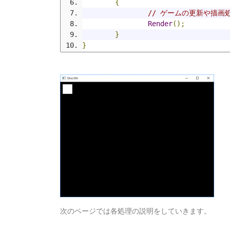
{
// ゲームの更新や描画
Render
();
}
}
次のページでは各処理の説明をしていきます。