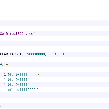
GetDirect3DDevice
();
LEAR_TARGET
,
0x00000000
,
1.0f
,
0
);
4
]
=
,
1.0f
,
0xffffffff
},
,
1.0f
,
0xffffffff
},
,
1.0f
,
0xffffffff
},
,
1.0f
,
0xffffffff
},
);