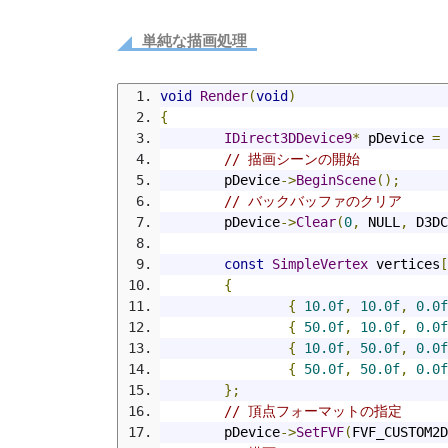
単純な描画処理
void
Render
(
void
)
{
IDirect3DDevice9
*
 pDevice 
=
// 描画シーンの開始
	pDevice
->
BeginScene
();
// バックバッファのクリア
	pDevice
->
Clear
(
0
,
 NULL
,
 D3DC
const
SimpleVertex
 vertices
[
{
{
10.0f
,
10.0f
,
0.0f
{
50.0f
,
10.0f
,
0.0f
{
10.0f
,
50.0f
,
0.0f
{
50.0f
,
50.0f
,
0.0f
};
// 頂点フォーマットの指定
	pDevice
->
SetFVF
(
FVF_CUSTOM2D