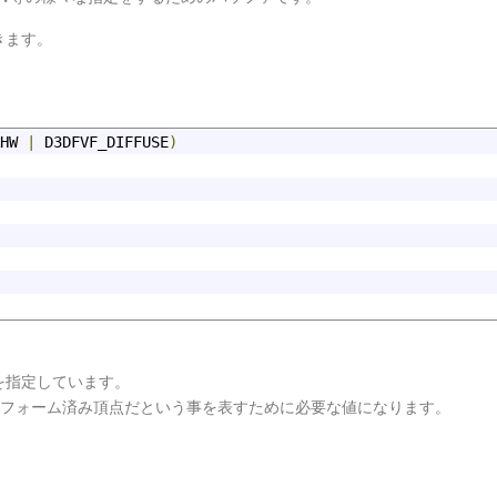
きます。
HW 
|
 D3DFVF_DIFFUSE
)
を指定しています。
トランスフォーム済み頂点だという事を表すために必要な値になります。