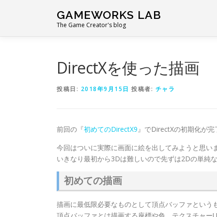
コ
GAMEWORKS LAB
ン
The Game Creator's blog
テ
ン
ツ
へ
DirectXを使った描画
ス
キ
投稿日:
2018年9月15日
投稿者:
チャラ
ッ
プ
前回の『
初めてのDirectX9
』でDirectXの初期化が
今回はついに実際に画面に絵を出してみようと思い
いきなり最初から3Dは難しいので先ずは2Dの単純
初めての描画
描画に最低限必要なものとして頂点バッファという
頂点バッファとは描画する座標や色、テクスチャーU