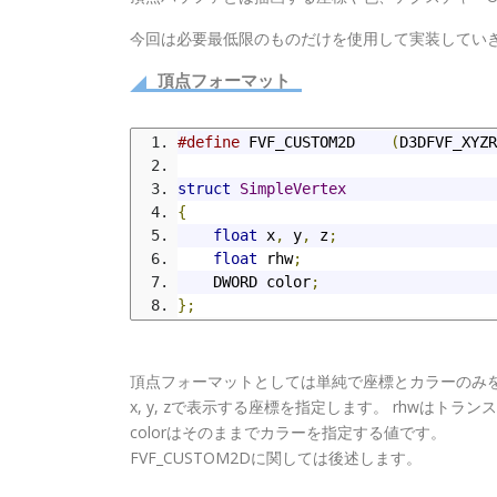
今回は必要最低限のものだけを使用して実装してい
頂点フォーマット
#define
 FVF_CUSTOM2D    
(
D3DFVF_XYZR
struct
SimpleVertex
{
float
 x
,
 y
,
 z
;
float
 rhw
;
    DWORD color
;
};
頂点フォーマットとしては単純で座標とカラーのみ
x, y, zで表示する座標を指定します。 rhwは
colorはそのままでカラーを指定する値です。
FVF_CUSTOM2Dに関しては後述します。