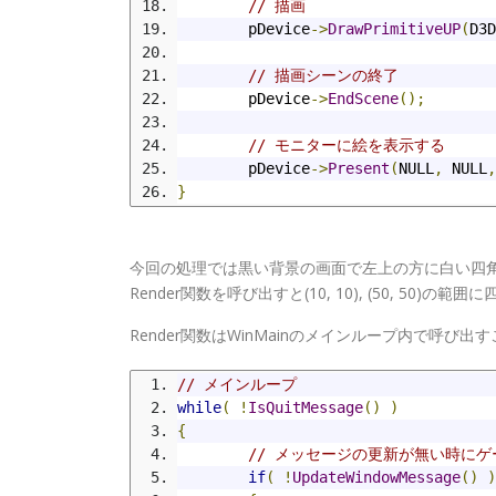
// 描画
	pDevice
->
DrawPrimitiveUP
(
D3D
// 描画シーンの終了
	pDevice
->
EndScene
();
// モニターに絵を表示する
	pDevice
->
Present
(
NULL
,
 NULL
,
}
今回の処理では黒い背景の画面で左上の方に白い四
Render関数を呼び出すと(10, 10), (50, 50)
Render関数はWinMainのメインループ内で呼び
// メインループ
while
(
!
IsQuitMessage
()
)
{
// メッセージの更新が無い時に
if
(
!
UpdateWindowMessage
()
)