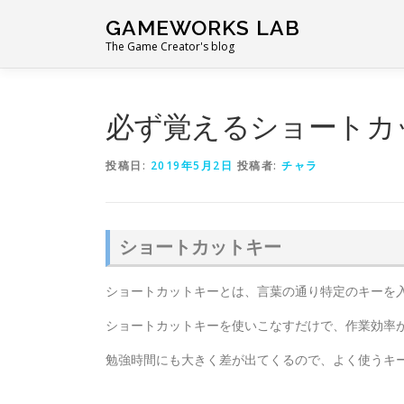
コ
GAMEWORKS LAB
ン
The Game Creator's blog
テ
ン
ツ
へ
必ず覚えるショートカ
ス
キ
投稿日:
2019年5月2日
投稿者:
チャラ
ッ
プ
ショートカットキー
ショートカットキーとは、言葉の通り特定のキーを
ショートカットキーを使いこなすだけで、作業効率
勉強時間にも大きく差が出てくるので、よく使うキ