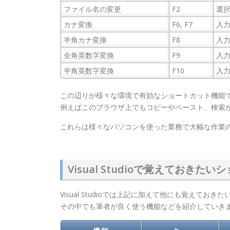
ファイル名の変更
F2
選
カナ変換
F6, F7
入
半角カナ変換
F8
入
全角英数字変換
F9
入
半角英数字変換
F10
入
この辺りが様々な環境で有効なショートカット機能
例えばこのブラウザ上でもコピーやペースト、検索
これらは様々なパソコンを使った業務で大幅な作業
Visual Studioで覚えておきた
Visual Studioでは上記に加えて他にも覚えてお
その中でも筆者が良く使う機能などを紹介していき