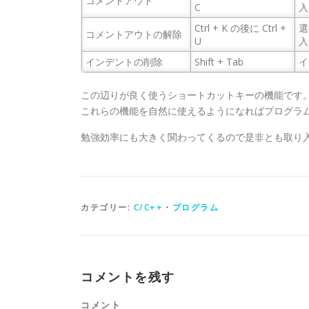
コメントアウト
C
入
Ctrl + K の後に Ctrl +
選
コメントアウトの解除
U
入
インデントの削除
Shift + Tab
イ
この辺りが良く使うショートカットキーの機能です
これらの機能を自然に使えるようになればプログラ
勉強効率にも大きく関わってくるので是非とも取り
カテゴリー:
C/C++
・
プログラム
コメントを残す
コメント