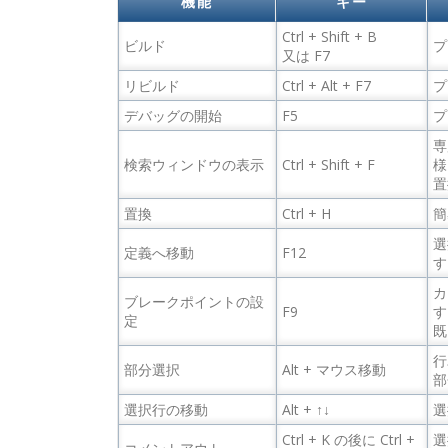
機能
キー
Ctrl + Shift + B
ビルド
プ
又は F7
リビルド
Ctrl + Alt + F7
プ
デバッグの開始
F5
プ
専
検索ウィンドウの表示
Ctrl + Shift + F
様
置
置換
Ctrl + H
簡
選
定義へ移動
F12
す
カ
ブレークポイントの設
F9
す
定
既
行
部分選択
Alt + マウス移動
部
選択行の移動
Alt + ↑↓
選
Ctrl + K の後に Ctrl +
選