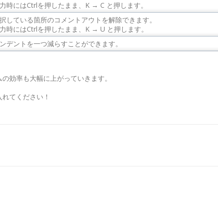
力時にはCtrlを押したまま、K → C と押します。
択している箇所のコメントアウトを解除できます。
力時にはCtrlを押したまま、K → U と押します。
ンデントを一つ減らすことができます。
。
ムの効率も大幅に上がっていきます。
入れてください！