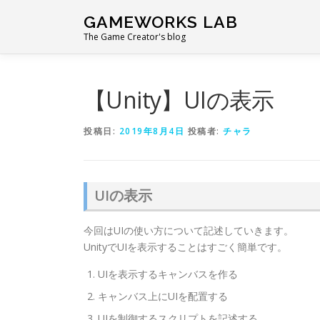
コ
GAMEWORKS LAB
ン
The Game Creator's blog
テ
ン
ツ
へ
【Unity】UIの表示
ス
キ
投稿日:
2019年8月4日
投稿者:
チャラ
ッ
プ
UIの表示
今回はUIの使い方について記述していきます。
UnityでUIを表示することはすごく簡単です。
UIを表示するキャンバスを作る
キャンバス上にUIを配置する
UIを制御するスクリプトを記述する