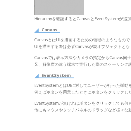
Hierarchyを確認するとCanvasとEventSyst
Canvas
CanvasとはUIを描画するための領域のようなもので
UIを描画する際は必ずCanvasが親オブジェクトと
Canvasでは表示方法やカメラの指定からCanva
又、解像度の違う端末で実行した際のスケーリング
EventSystem
EventSystemとはUIに対してユーザーが行っ
例えばボタンを用意したときにボタンをクリックし
EventSystemが無ければボタンをクリックして
他にもマウスやタッチパネルのドラッグなど様々な